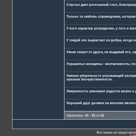
Счастье дает роскошный стол, благоразу
Только та любовь справедлива, которая 
У кого характер упорядочен, у того и жи
У людей зло вырастает из добра, когда
Узнав секрет от друга, не выдавай его, 
Украшенье женщины - молчаливость; пох
Умение уберечься от угрожающей неспра
признак бесчувственности.
Умеренность умножает радости жизни и 
Хороший друг должен на веселие являтьс
Афоризмы:
41
-
52
из
52
Все права на представл