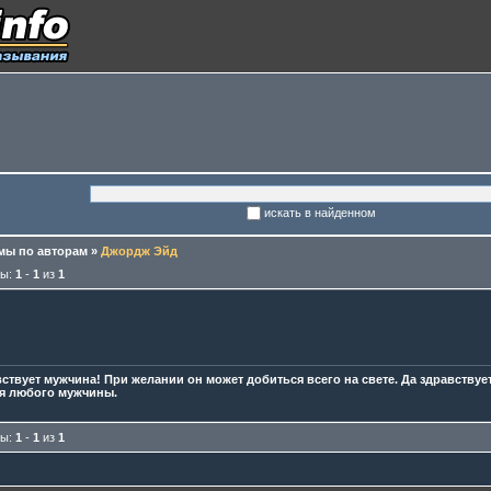
искать в найденном
ы по авторам
»
Джордж Эйд
мы:
1
-
1
из
1
вствует мужчина! При желании он может добиться всего на свете. Да здравству
я любого мужчины.
мы:
1
-
1
из
1