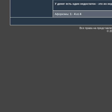
У денег есть один недостаток - это их не
Афоризмы:
1
-
4
из
4
Все права на представл
© 20