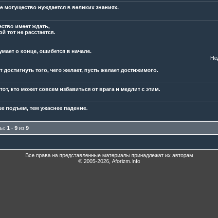
е могущество нуждается в великих знаниях.
ество имеет ждать,
й тот не расстается.
умает о конце, ошибется в начале.
Не
т достигнуть того, чего желает, пусть желает достижимого.
тот, кто может совсем избавиться от врага и медлит с этим.
е подъем, тем ужаснее падение.
мы:
1
-
9
из
9
Все права на представленные материалы принадлежат их авторам
© 2005-2026, Aforizm.Info