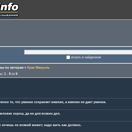
искать в найденном
ы по авторам
»
Хуан Мануэль
мы:
1
-
9
из
9
инно то, что умение сохраняет имение, а имение не дает умения.
еловек хорош, да не для всяких дел.
к хочешь не всякий может; надо жить как должно.