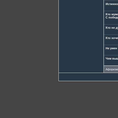
Истинно
Кто муж
С победо
Кто не д
Кто хоче
Не умен 
Чем выш
Афориз