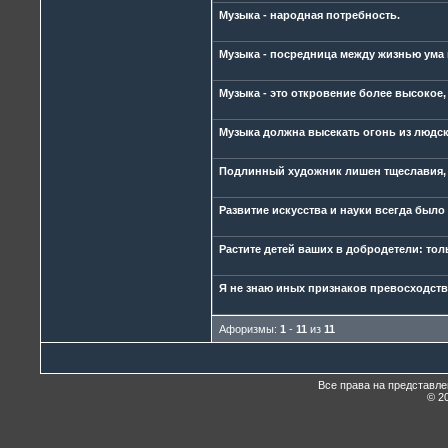
Музыка - народная потребность.
Музыка - посредница между жизнью ума 
Музыка - это откровение более высокое
Музыка должна высекать огонь из людск
Подлинный художник лишен тщеславия, 
Развитие искусства и науки всегда был
Растите детей ваших в добродетели: толь
Я не знаю иных признаков превосходств
Афоризмы:
1
-
11
из
11
Все права на представл
© 20