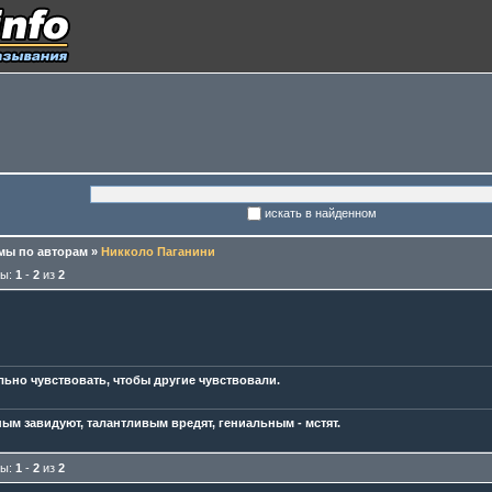
искать в найденном
ы по авторам
»
Никколо Паганини
мы:
1
-
2
из
2
льно чувствовать, чтобы другие чувствовали.
ым завидуют, талантливым вредят, гениальным - мстят.
мы:
1
-
2
из
2