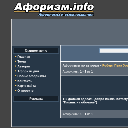
Главное меню
Главная
Темы
Афоризмы по авторам
»
Роберт Пенн Уо
Авторы
Афоризм дня
Афоризмы:
1
-
1
из
1
Новые афоризмы
Контакты
Карта сайта
О проекте
Реклама
Ты должен сделать добро из зла, потому
"Пикник на обочине")
Афоризмы:
1
-
1
из
1