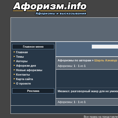
Главное меню
Главная
Темы
Афоризмы по авторам
»
Шарль Азнавур
Авторы
Афоризм дня
Афоризмы:
1
-
1
из
1
Новые афоризмы
Контакты
Карта сайта
О проекте
Реклама
Мюзикл: разговорный жанр для не умеющ
Афоризмы:
1
-
1
из
1
Все права на представл