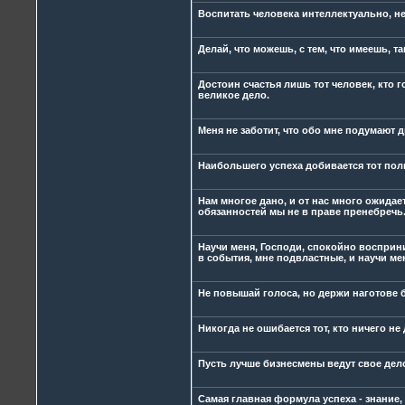
Воспитать человека интеллектуально, не
Делай, что можешь, с тем, что имеешь, там
Достоин счастья лишь тот человек, кто 
великое дело.
Меня не заботит, что обо мне подумают др
Наибольшего успеха добивается тот поли
Нам многое дано, и от нас много ожидае
обязанностей мы не в праве пренебречь
Научи меня, Господи, спокойно восприни
в события, мне подвластные, и научи ме
Не повышай голоса, но держи наготове 
Никогда не ошибается тот, кто ничего не 
Пусть лучше бизнесмены ведут свое дел
Самая главная формула успеха - знание,