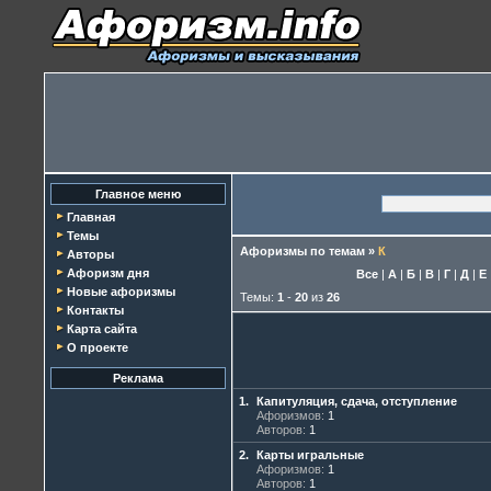
Главное меню
Главная
Темы
Афоризмы по темам
»
К
Авторы
Афоризм дня
Все
|
А
|
Б
|
В
|
Г
|
Д
|
Е
Новые афоризмы
Темы:
1
-
20
из
26
Контакты
Карта сайта
О проекте
Реклама
1.
Капитуляция, сдача, отступление
Афоризмов:
1
Авторов:
1
2.
Карты игральные
Афоризмов:
1
Авторов:
1