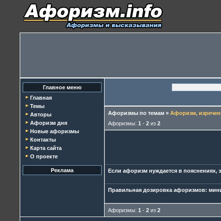
Главное меню
Главная
Темы
Афоризмы по темам
»
Афоризм, изречен
Авторы
Афоризм дня
Афоризмы:
1
-
2
из
2
Новые афоризмы
Контакты
Карта сайта
О проекте
Реклама
Если афоризм нуждается в пояснениях, з
Правильная дозировка афоризмов: мини
Афоризмы:
1
-
2
из
2