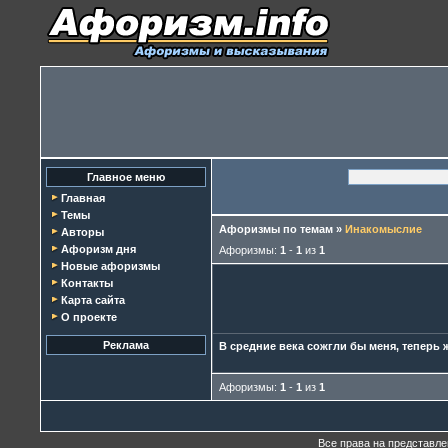
Главное меню
Главная
Темы
Афоризмы по темам
»
Инакомыслие
Авторы
Афоризм дня
Афоризмы:
1
-
1
из
1
Новые афоризмы
Контакты
Карта сайта
О проекте
Реклама
В средние века сожгли бы меня, теперь 
Афоризмы:
1
-
1
из
1
Все права на представл