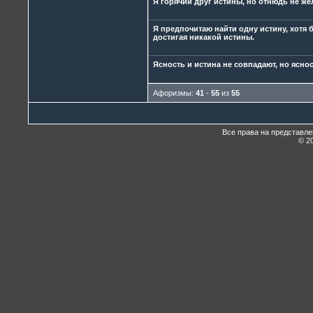
Я горячий друг истины, но отнюдь не же
Я предпочитаю найти одну истину, хотя 
достигая никакой истины.
Ясность и истина не совпадают, но яснос
Афоризмы:
41
-
55
из
55
Все права на представл
© 20