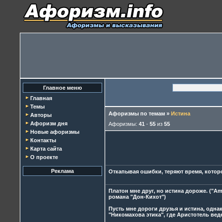
Главное меню
Главная
Темы
Афоризмы по темам
»
Истина
Авторы
Афоризм дня
Афоризмы:
41
-
55
из
55
Новые афоризмы
Контакты
Карта сайта
О проекте
Реклама
Откапывая ошибки, теряют время, которо
Платон мне друг, но истина дороже. ("Ami
романа "Дон-Кихот")
Пусть мне дороги друзья и истина, одна
"Никомахова этика", где Аристотель вед