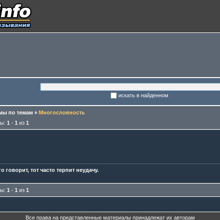
искать в найденном
ы по темам
»
Многословность
мы:
1
-
1
из
1
о говорит, тот часто терпит неудачу.
мы:
1
-
1
из
1
Все права на представленные материалы принадлежат их авторам