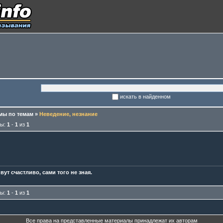
искать в найденном
ы по темам
»
Неведение, незнание
мы:
1
-
1
из
1
ут счастливо, сами того не зная.
мы:
1
-
1
из
1
Все права на представленные материалы принадлежат их авторам