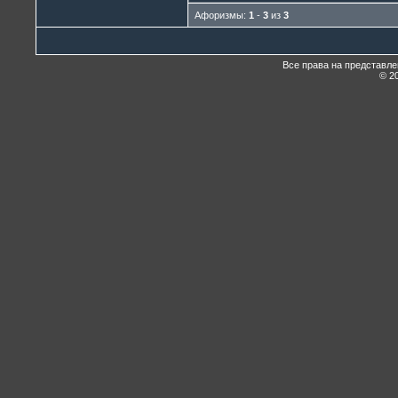
Афоризмы:
1
-
3
из
3
Все права на представл
© 20