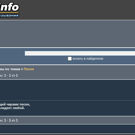
искать в найденном
ы по темам
»
Песня
мы:
1
-
1
из
1
ий чарами песен,
ладеет любой.
мы:
1
-
1
из
1