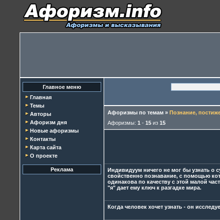
Главное меню
Главная
Темы
Афоризмы по темам
»
Познание, постиже
Авторы
Афоризм дня
Афоризмы:
1
-
15
из
15
Новые афоризмы
Контакты
Карта сайта
О проекте
Реклама
Индивидуум ничего не мог бы узнать о с
свойственно познавание, с помощью кото
одинакова по качеству с этой малой час
"я" дает ему ключ к разгадке мира.
Когда человек хочет узнать - он исследуе