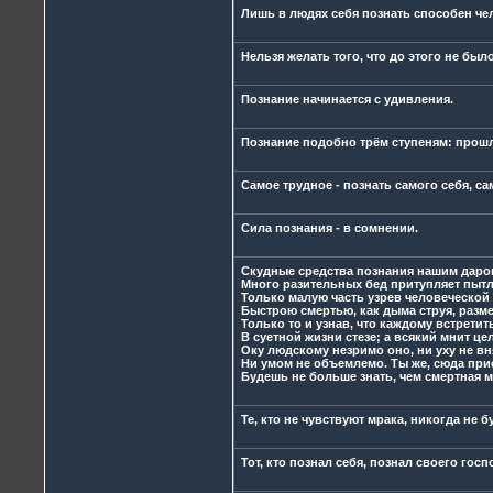
Лишь в людях себя познать способен че
Нельзя желать того, что до этого не был
Познание начинается с удивления.
Познание подобно трём ступеням: прошло
Самое трудное - познать самого себя, са
Сила познания - в сомнении.
Скудные средства познания нашим даро
Много разительных бед притупляет пыт
Только малую часть узрев человеческой
Быстрою смертью, как дыма струя, разм
Только то и узнав, что каждому встрети
В суетной жизни стезе; а всякий мнит це
Оку людскому незримо оно, ни уху не вн
Ни умом не объемлемо. Ты же, сюда пр
Будешь не больше знать, чем смертная 
Те, кто не чувствуют мрака, никогда не б
Тот, кто познал себя, познал своего госп