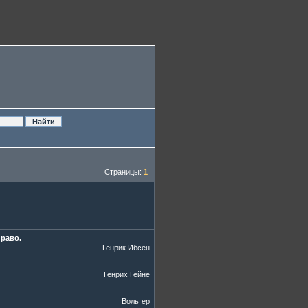
Страницы:
1
право.
Генрик Ибсен
Генрих Гейне
Вольтер