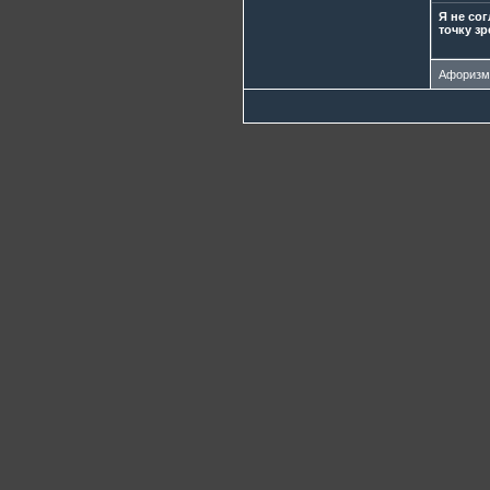
Я не со
точку зр
Афориз