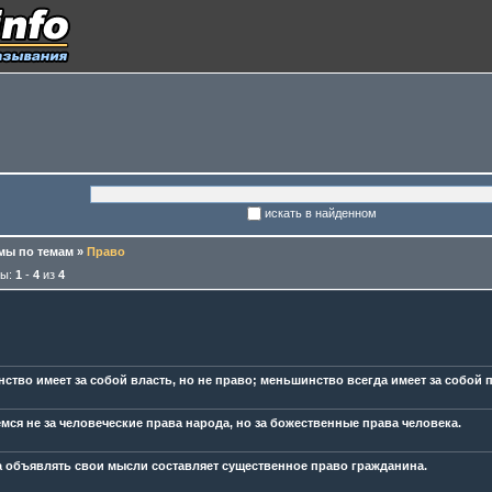
искать в найденном
ы по темам
»
Право
мы:
1
-
4
из
4
ство имеет за собой власть, но не право; меньшинство всегда имеет за собой 
мся не за человеческие права народа, но за божественные права человека.
 объявлять свои мысли составляет существенное право гражданина.