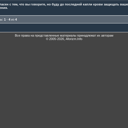
гласен с тем, что вы говорите, но буду до последней капли крови защищать ва
ения.
мы:
1
-
4
из
4
Все права на представленные материалы принадлежат их авторам
© 2005-2026, Aforizm.Info