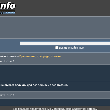
искать в найденном
ы по темам
»
Препятсвие, преграда, помеха
мы:
1
-
1
из
1
 не бывает великих дел без великих препятствий.
мы:
1
-
1
из
1
Все права на представленные материалы принадлежат их авторам