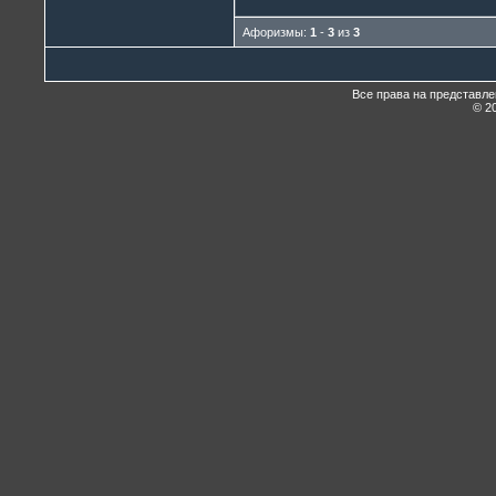
Афоризмы:
1
-
3
из
3
Все права на представл
© 20