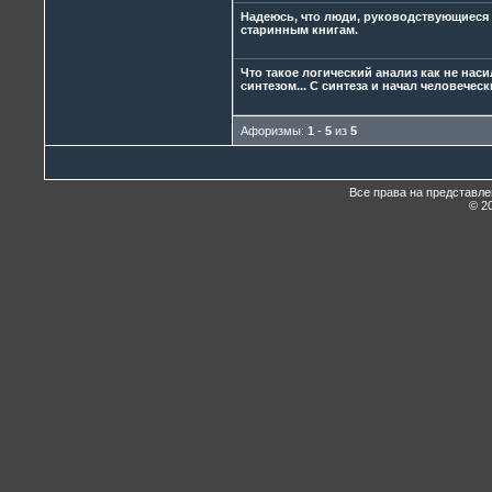
Надеюсь, что люди, руководствующиеся
старинным книгам.
Что такое логический анализ как не нас
синтезом... С синтеза и начал человечес
Афоризмы:
1
-
5
из
5
Все права на представл
© 20