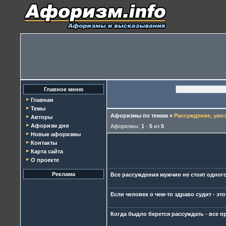
Главное меню
Главная
Темы
Афоризмы по темам
»
Рассуждение, умо
Авторы
Афоризм дня
Афоризмы:
1
-
5
из
5
Новые афоризмы
Контакты
Карта сайта
О проекте
Реклама
Все рассуждения мужчин не стоят одног
Если человек о чем-то здраво судит - эт
Когда быдло берется рассуждать - все п