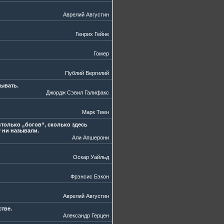
Аврелий Августин
Генрих Гейне
Гомер
Публий Вергилий
ывать.
Джордж Сэвил Галифакс
Марк Твен
только „богов“, сколько здесь
у ни называли.
Али Апшерони
Оскар Уайльд
Фрэнсис Бэкон
Аврелий Августин
тве.
Александр Герцен