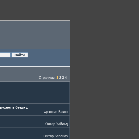
Страницы:
1
2
3
4
рухнет в бездну.
Фрэнсис Бэкон
Оскар Уайльд
Гектор Берлиоз