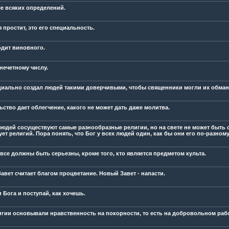
е всяких определений.
 простит, это его специальность.
одит виновного.
нечетному числу.
циально создал людей такими доверчивыми, чтобы священники могли их обман
ьство дает облегчение, какого не может дать даже молитва.
людей сосуществуют самые разнообразные религии, но на свете не может быть с
ет религий. Пора понять, что Бог у всех людей один, как бы они его по-разном
 все должны быть серьезны, кроме того, кто является предметом культа.
авет считает благом процветание. Новый Завет - напасти.
 Бога и поступай, как хочешь.
игии основывали нравственность на покорности, то есть на добровольном рабс