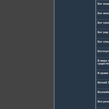
Бог выш
Бог меня
Бог нах
Бог рад 
Бог спе
Богохул
В мире 
существу
В храме
Ветхий З
Возлюби
Все рел