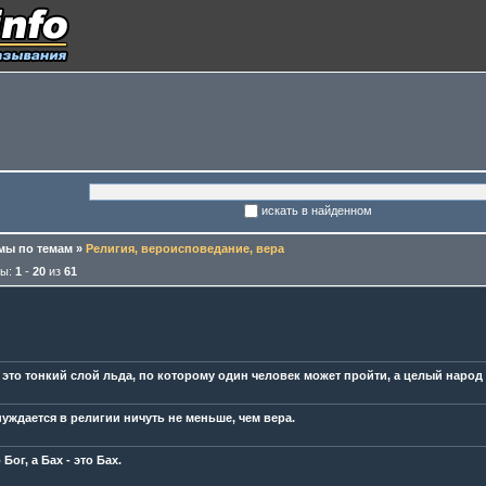
искать в найденном
ы по темам
»
Религия, вероисповедание, вера
мы:
1
-
20
из
61
 это тонкий слой льда, по которому один человек может пройти, а целый народ 
нуждается в религии ничуть не меньше, чем вера.
 Бог, а Бах - это Бах.