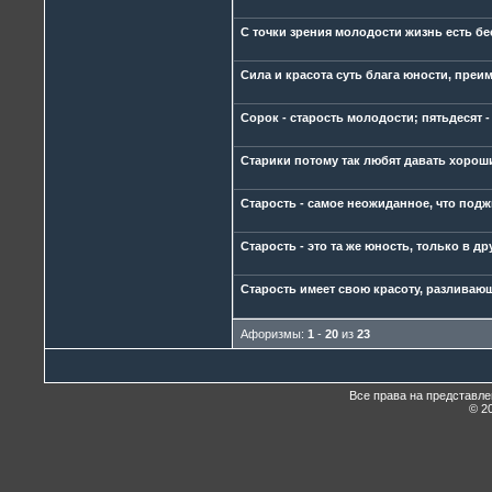
С точки зрения молодости жизнь есть бе
Сила и красота суть блага юности, преи
Сорок - старость молодости; пятьдесят -
Старики потому так любят давать хорош
Старость - самое неожиданное, что подж
Старость - это та же юность, только в д
Старость имеет свою красоту, разливаю
Афоризмы:
1
-
20
из
23
Все права на представл
© 20