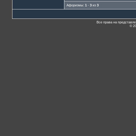
Афоризмы:
1
-
3
из
3
Все права на представл
© 20