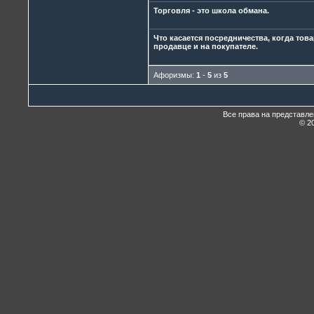
Торговля - это школа обмана.
Что касается посредничества, когда това
продавце и на покупателе.
Афоризмы:
1
-
5
из
5
Все права на представл
© 20