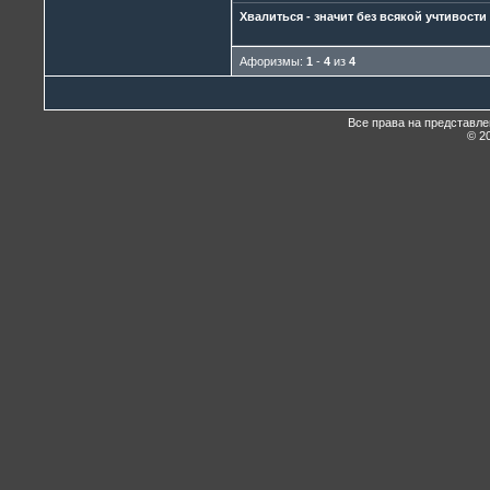
Хвалиться - значит без всякой учтивости
Афоризмы:
1
-
4
из
4
Все права на представл
© 20