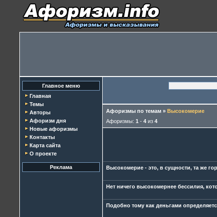
Главное меню
Главная
Темы
Афоризмы по темам
»
Высокомерие
Авторы
Афоризм дня
Афоризмы:
1
-
4
из
4
Новые афоризмы
Контакты
Карта сайта
О проекте
Реклама
Высокомерие - это, в сущности, та же г
Нет ничего высокомернее бессилия, кото
Подобно тому как деньгами определяетс