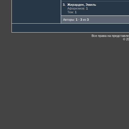
3.
Жирарден, Эмиль
Афоризмов:
1
Тем:
1
Авторы:
1
-
3
из
3
Все права на представл
© 20