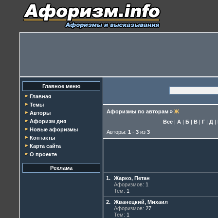
Главное меню
Главная
Темы
Афоризмы по авторам
»
Ж
Авторы
Афоризм дня
Все
|
А
|
Б
|
В
|
Г
|
Д
|
Новые афоризмы
Авторы:
1
-
3
из
3
Контакты
Карта сайта
О проекте
Реклама
1.
Жарко, Петан
Афоризмов:
1
Тем:
1
2.
Жванецкий, Михаил
Афоризмов:
27
Тем:
1