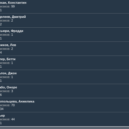
хан, Константин
измов:
99
1
елеев, Дмитрий
измов:
2
2
кьюри, Фредди
измов:
1
1
иков, Лев
измов:
2
4
ер, Бетти
измов:
1
1
тон, Джон
измов:
1
1
або, Оноре
измов:
3
6
опольцева, Анжелика
измов:
70
34
ьер
измов:
44
1