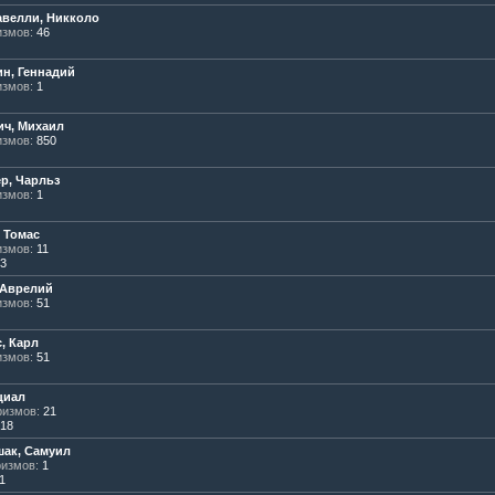
авелли, Никколо
змов:
46
н, Геннадий
змов:
1
ич, Михаил
змов:
850
р, Чарльз
змов:
1
 Томас
змов:
11
3
 Аврелий
змов:
51
, Карл
змов:
51
циал
измов:
21
18
ак, Самуил
измов:
1
1