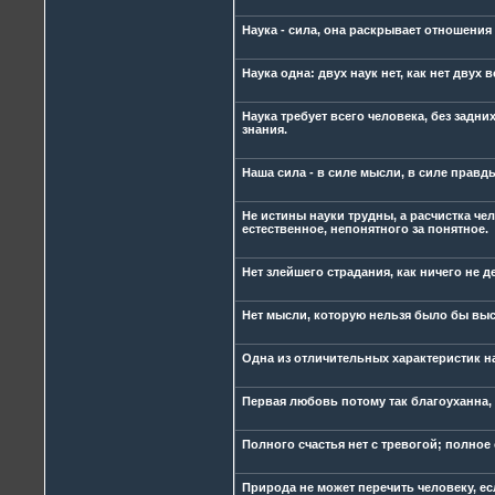
Наука - сила, она раскрывает отношения
Наука одна: двух наук нет, как нет двух в
Наука требует всего человека, без задни
знания.
Наша сила - в силе мысли, в силе правды
Не истины науки трудны, а расчистка чел
естественное, непонятного за понятное.
Нет злейшего страдания, как ничего не д
Нет мысли, которую нельзя было бы выск
Одна из отличительных характеристик наш
Первая любовь потому так благоуханна, 
Полного счастья нет с тревогой; полное
Природа не может перечить человеку, ес