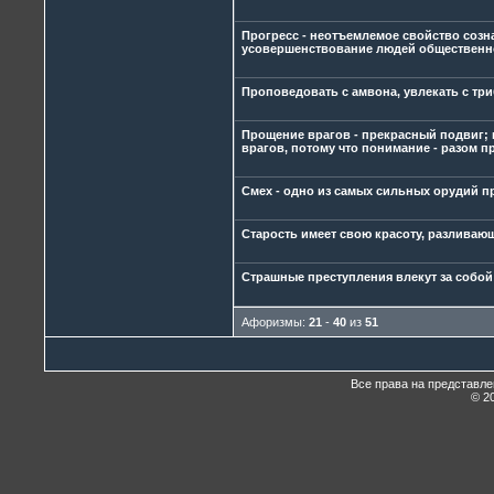
Прогресс - неотъемлемое свойство созна
усовершенствование людей общественн
Проповедовать с амвона, увлекать с три
Прощение врагов - прекрасный подвиг; 
врагов, потому что понимание - разом 
Смех - одно из самых сильных орудий пр
Старость имеет свою красоту, разливаю
Страшные преступления влекут за собой
Афоризмы:
21
-
40
из
51
Все права на представл
© 20