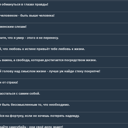
я обмануться в глазах правды!
 человеком - быть выше человека!
 женским слезам!
ите, что я умер - этого я не перенесу.
й, что любовь к истине привьёт тебе любовь к жизни.
ь важна, а свобода, которая достигается посредством жизни.
й голову над смыслом жизни - лучше уж найди стену покрепче!
 от страха!
асстаться с самим собой.
т быть бессмысленным то, что необходимо.
йся на фортуну, если не хочешь потерять надежду.
дайте самоубийц - они своё дело знают!