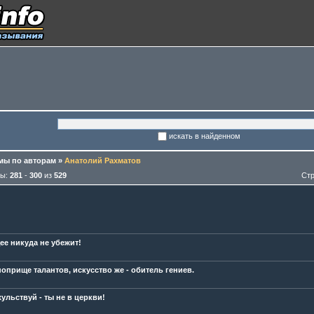
искать в найденном
ы по авторам
»
Анатолий Рахматов
мы:
281
-
300
из
529
Ст
ее никуда не убежит!
поприще талантов, искусство же - обитель гениев.
ульствуй - ты не в церкви!