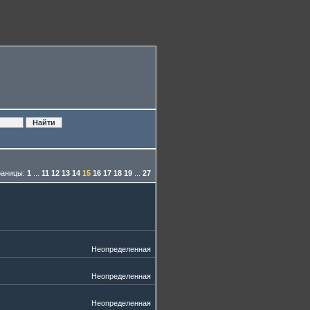
раницы:
1
...
11
12
13
14
15
16
17
18
19
...
27
Неопределенная
Неопределенная
Неопределенная