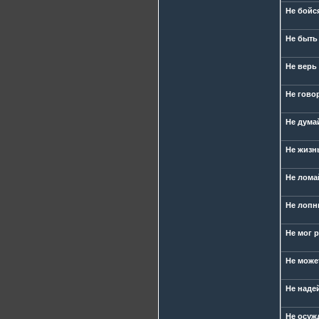
Не бойс
Не быть
Не верь
Не говор
Не дума
Не жизн
Не лома
Не лопни
Не мог р
Не може
Не наде
Не осуж