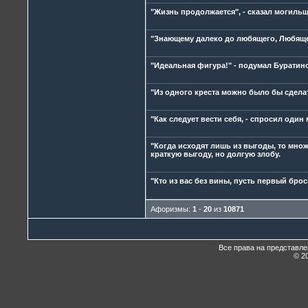
"Жизнь продолжается", - сказал могиль
"Знающему далеко до любящего, Любящем
"Идеальная фигура!" - подумал Буратин
"Из одного креста можно было бы сделат
"Как следует вести себя, - спросил один
"Когда исходят лишь из выгоды, то множ
краткую выгоду, но долгую злобу.
"Кто из вас без вины, пусть первый брос
Афоризмы:
1
-
20
из
10871
Все права на представл
© 20