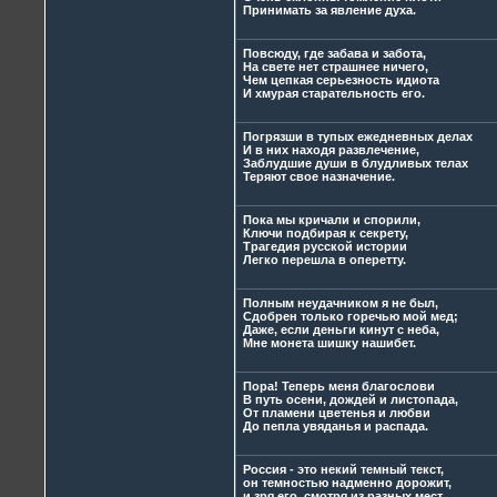
Принимать за явление духа.
Повсюду, где забава и забота,
На свете нет страшнее ничего,
Чем цепкая серьезность идиота
И хмурая старательность его.
Погрязши в тупых ежедневных делах
И в них находя развлечение,
Заблудшие души в блудливых телах
Теряют свое назначение.
Пока мы кричали и спорили,
Ключи подбирая к секрету,
Трагедия русской истории
Легко перешла в оперетту.
Полным неудачником я не был,
Сдобрен только горечью мой мед;
Даже, если деньги кинут с неба,
Мне монета шишку нашибет.
Пора! Теперь меня благослови
В путь осени, дождей и листопада,
От пламени цветенья и любви
До пепла увяданья и распада.
Россия - это некий темный текст,
он темностью надменно дорожит,
и зря его, смотря из разных мест,