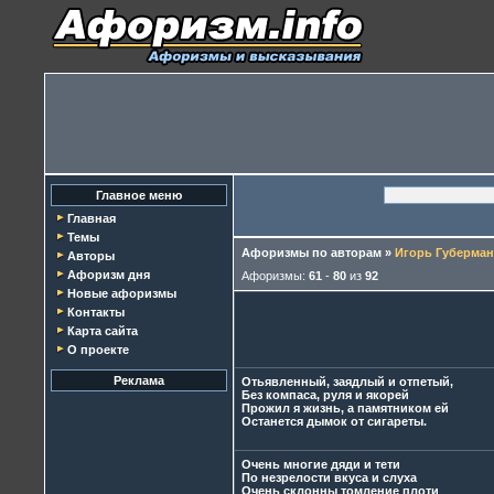
Главное меню
Главная
Темы
Афоризмы по авторам
»
Игорь Губерман
Авторы
Афоризм дня
Афоризмы:
61
-
80
из
92
Новые афоризмы
Контакты
Карта сайта
О проекте
Реклама
Отьявленный, заядлый и отпетый,
Без компаса, руля и якорей
Прожил я жизнь, а памятником ей
Останется дымок от сигареты.
Очень многие дяди и тети
По незрелости вкуса и слуха
Очень склонны томление плоти