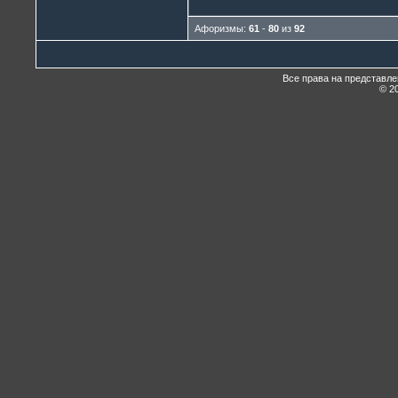
Афоризмы:
61
-
80
из
92
Все права на представл
© 20