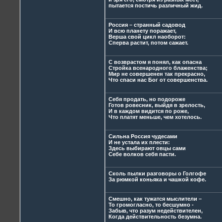
пытается постичь различный жид.
Россия – странный садовод
И всю планету поражает,
Верша свой цикл наоборот:
Сперва растит, потом сажает.
С возврастом я понял, как опасна
Стройка всенародного блаженства;
Мир не совершенен так прекрасно,
Что спаси нас Бог от совершенства.
Себя продать, но подороже
Готов ровесник, выйдя в зрелость,
И в каждом видится по роже,
Что платят меньше, чем хотелось.
Сильна Россия чудесами
И не устала их плести:
Здесь выбирают овцы сами
Себе волков себя пасти.
Сколь пылки разговоры о Голгофе
За рюмкой коньяка и чашкой кофе.
Смешно, как тужатся мыслители –
То громогласно, то бесшумно -
Забыв, что разум недействителен,
Когда действительность безумна.