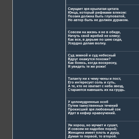
Смущает зря крылатая цитата
Юнца, который рифмами влеком:
Поэзия должна быть глуповатой,
Но автор быть не должен дураком.
Совсем на жизнь я не в обиде,
Ничуть свой жребий не кляну;
Как все, в дерьме по шею сидя,
Усердно делаю волну.
Суд земной и суд небесный
Вдруг окажутся похожи?
Как боюсь, когда воскресну,
Я увидеть те же рожи!
Таланту ни к чему чины и пост,
Его интересует соль и суть,
А те, кто не хватает с неба звезд,
Стараются навешать их на грудь.
У целомудренных особ
Путем таинственных течений
Прокисший зря любовный сок
Идет в кефир нравоучений.
Ум хорош, но мучает и сушит,
И совсем не надобен порой;
Женщина имеет плоть и душу,
Думая то первой, то второй.