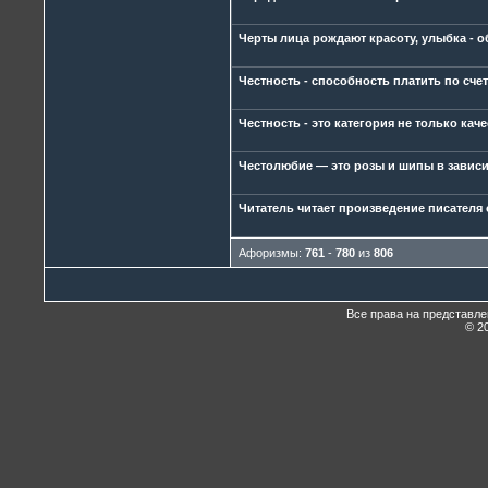
Черты лица рождают красоту, улыбка - о
Честность - способность платить по счет
Честность - это категория не только кач
Честолюбие — это розы и шипы в зависи
Читатель читает произведение писателя 
Афоризмы:
761
-
780
из
806
Все права на представл
© 20