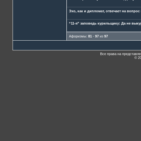
Эхо, как и дипломат, отвечает на вопрос
“11-я” заповедь курильщику: Да не выку
Афоризмы:
81
-
97
из
97
Все права на представл
© 20