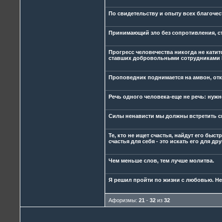
По свидетельству и опыту всех благоче
Принимающий зло без сопротивления, с
Прогресс человечества никогда не катит
ставших добровольными сотрудниками Б
Проповедник поднимается на амвон, отк
Речь одного человека-еще не речь: нуж
Силы ненависти мы должны встретить с
Те, кто не ищет счастья, найдут его быс
счастья для себя - это искать его для дру
Чем меньше слов, тем лучше молитва.
Я решил пройти по жизни с любовью. Не
Афоризмы:
21
-
32
из
32