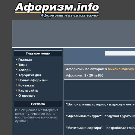
Главное меню
Главная
Темы
Афоризмы по авторам
»
Михаил Мамчич
Авторы
Афоризм дня
Афоризмы:
1
-
20
из
850
Новые афоризмы
Контакты
Карта сайта
О проекте
Реклама
"Вот она, наша история, - вздохнул жук н
Инъекционная
мезотерапия
волос
– улучшение роста,
"Идеальная фигура!" - подумал Буратин
восстановление волосяных
луковиц.
"Мочиться в сортире", - потребовал гла