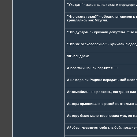
"Уходит!" - закричал фискал и передерн
"Что скажет стая?" - обратился спикер к
кривлялись как Маугли.
"Это дурдом!" - кричали депутаты. "Это 
"Это же бесчеловечно!" - кричали людое
VIP-пендреж!
А все-таки на ней вертятся! ! !
А не пора ли Родине передать мой нео
Автомобиль - не роскошь, когда нет сил
Автора сравнивали с рекой не столько з
Автору было мало творческих мук, он жа
Айсберг чувствует себя глыбой, пока не