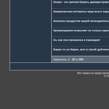
Акция - это ценная бумага, дающая прав
Американские интересы чаще всего наруш
Анализы продуктов вашей жизнедеятельн
Ароматерапия позволяет не только ориен
Ах, как она прекрасна в парандже!
Баран-то он баран, зато в своей дубленк
Афоризмы:
1
-
20
из
850
Все права на представл
© 20