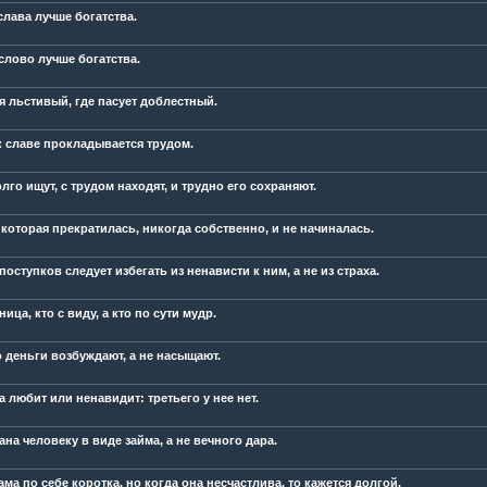
слава лучше богатства.
слово лучше богатства.
я льстивый, где пасует доблестный.
к славе прокладывается трудом.
лго ищут, с трудом находят, и трудно его сохраняют.
 которая прекратилась, никогда собственно, и не начиналась.
оступков следует избегать из ненависти к ним, а не из страха.
ница, кто с виду, а кто по сути мудр.
 деньги возбуждают, а не насыщают.
 любит или ненавидит: третьего у нее нет.
на человеку в виде займа, а не вечного дара.
ма по себе коротка, но когда она несчастлива, то кажется долгой.