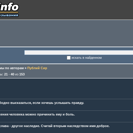
искать в найденном
ы по авторам
»
Публий Сир
мы:
21
-
40
из
153
бодно высказаться, если хочешь услышать правду.
сения человека можно причинить ему и боль.
слава - другое наследие. Считай вторым наследством имя доброе.