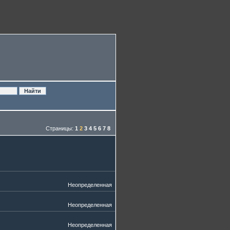
Страницы:
1
2
3
4
5
6
7
8
Неопределенная
Неопределенная
Неопределенная