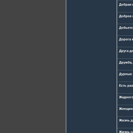
Добрая 
Доброе 
Добьетс
Дорога 
Друга до
Дружба,
Дурных п
Есть раз
Жадного
Женщина
Жизнь да
Жизнь са