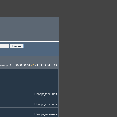
аницы:
1
...
36
37
38
39
40
41
42
43
44
...
63
Неопределенная
Неопределенная
Неопределенная