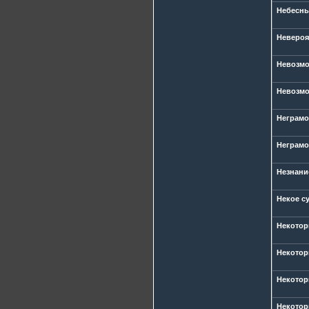
Небесны
Невероя
Невозмо
Невозмо
Неграмо
Неграмо
Незнани
Некое с
Некотор
Некотор
Некотор
Некотор