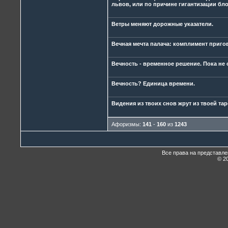
львов, или по причине гигантизации бло
Ветры меняют дорожные указатели.
Вечная мечта палача: комплимент пригов
Вечность - временное решение. Пока не 
Вечность? Единица времени.
Видения из твоих снов жрут из твоей тар
Афоризмы:
141
-
160
из
1243
Все права на представл
© 20