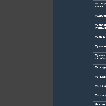
Моя мора
кажется 
Мудрост
Мудрост
губител
Мудрый н
Мужик в 
Мужики 
на работ
Мы водк
Мы долг
Мы не х
Мы поку
На вольн