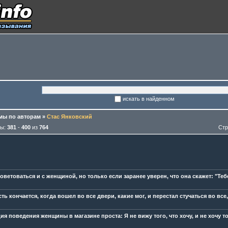
искать в найденном
ы по авторам
»
Стас Янковский
мы:
381
-
400
из
764
Стр
ветоваться и с женщиной, но только если заранее уверен, что она скажет: "Тебе
ь кончается, когда вошел во все двери, какие мог, и перестал стучаться во все,
я поведения женщины в магазине проста: Я не вижу того, что хочу, и не хочу то