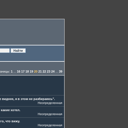
аницы:
1
...
16
17
18
19
20
21
22
23
24
...
39
 виднее, я в этом не разбираюсь".
Неопределенная
 какие хотел.
Неопределенная
го, что вижу.
Неопределенная