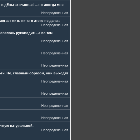
в дЕньгах счастье! ... но иногда мне
Неопределенная
огает жить ничего этого не делая.
Неопределенная
овелось руководить, а по тем
Неопределенная
Неопределенная
Неопределенная
ьги. Но, главным образом, они выходят
Неопределенная
Неопределенная
Неопределенная
Неопределенная
ичную натуральной.
Неопределенная