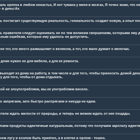
ль крепка в любом ненастье, И нет тумана у меня в мозгах, Я точно знаю, что не 
- в деньгАх
ь постигает существующую реальность, гениальность создает новую, а опыт пом
ь правителя следует оценивать не по тем великим свершениям, которыми ему д
ьным ошибкам, которых ему удалось не допустить.
е тот, кто много размышляет о великом, а тот, кто мало думает о мелочах.
доме нужен не для мебели, а для ее ремонта.
выходят из дома на работу, в том числе и для того, чтобы приносить домой ден
у для того, чтобы от дома отдыхать.
ой не злоупотребляем, мы ее употребляем весело.
о запрягаем, зато быстро распрягаем и никуда не едем.
отели ждать милости от природы, и теперь не можем ждать от нее пощады.
паем продукты идентичные натуральным, потому что получаем зарплату идент
ом лугу и козлом быть приятно, а в клетке и орлом - тошно.