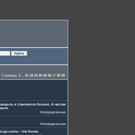
Страницы:
1
...
31
32
33
34
35
36
37
38
39
аешься, и становится больно. А чистая
шься.
Неопределенная
Неопределенная
огда сняты - тем более.