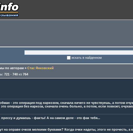
искать в найденном
ы по авторам
»
Стас Янковский
мы:
721
-
740
из
764
обман - это операция под наркозом, сначала ничего не чувствуешь, а потом очух
 это операция без наркоза, сначала очень больно, а потом, если повезет, очухае
прессу и думаешь - факты! А на самом деле - это фак тебя...
т на оправе очков мелкими буквами? Когда очки надеты, этого не прочесть, а к