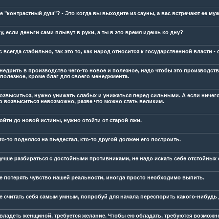
е "контрастный душ"? - Это когда вы выходите из сауны, а вас встречают ее муж
у, если деньги сами плывут в руки, а ты в это время идешь ко дну?
с всегда стабильно, так это то, как народ относится к государственной власти - 
недрить в производство чего-то новое и полезное, надо чтобы это производств
 полезное, кроме благ для своего менеджмента.
озвыситься, нужно унижать слабых и унижаться перед сильными. А если ничего 
то возвыситься невозможно, разве что можно стать великим.
ойти до новой истины, нужно отойти от старой лжи.
о-то поднялся на пьедестал, кто-то другой должен его построить.
учше разбираться с достойными противниками, не надо искать себе отстойных
е потерять чувство нашей реальности, иногда просто необходимо выпить.
е считать себя самым умным, попробуй для начала переспорить какого-нибудь 
владеть женщиной, требуется желание. Чтобы ею обладать, требуются возможно