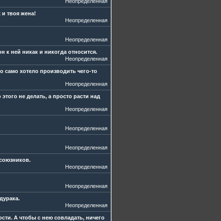
Неопределенная
 и твоя жена!
Неопределенная
Неопределенная
он к ней никак и никогда относится.
Неопределенная
о само хотело производить чего-то
Неопределенная
этого не делать, а просто расти над
Неопределенная
Неопределенная
Неопределенная
 союзников.
Неопределенная
Неопределенная
дурака.
Неопределенная
сти. А чтобы с нею совладать, ничего