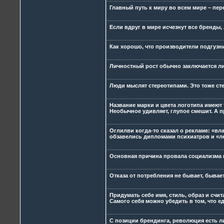
Главный путь к миру во всем мире – пер
Если вдруг в мире исчезнут все бренды,
Как хорошо, что производители подгузн
Личностный рост обычно заключается ли
Люди мыслят стереотипами. Это тоже ст
Название марки и цвета логотипа имеют т
Необычное удивляет, глупое смешит. А п
Оглилви когда-то сказал о рекламе: «в
обзавелись дипломами психиатров и «ле
Основная причина провала социализма в
Отказа от потребления не бывает, бывае
Придумать себе имя, стиль, образ и счит
Самого себя можно убедить в том, что е
С позиции брендинга, революция есть 