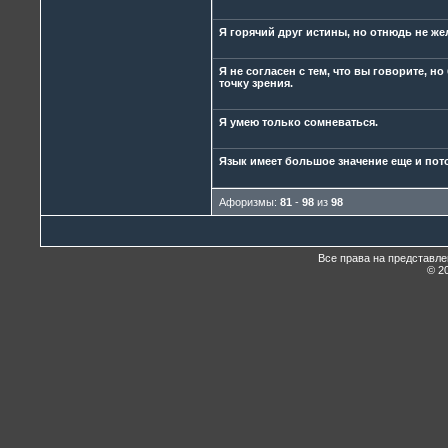
Я горячий друг истины, но отнюдь не же
Я не согласен с тем, что вы говорите, 
точку зрения.
Я умею только сомневаться.
Язык имеет большое значение еще и пот
Афоризмы:
81
-
98
из
98
Все права на представл
© 20