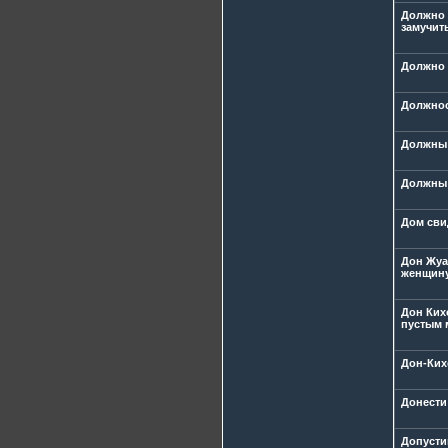
Должно 
замучит
Должно 
Должнос
Должны 
Должны 
Дом сви
Дон Жуа
женщину,
Дон Ких
пустым 
Дон-Ких
Донести 
Допусти