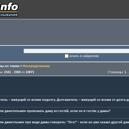
искать в найденном
ы по темам
»
Неопределенная
мы:
2341
-
2360
из
10871
Страницы:
1
..
тель – живущий со всеми подолгу. Долгажитель – живущий со всеми от долга д
ли джентельмен провожать даму из гостей, если он в гостях у дамы?
ли джентльмен при виде дамы говорить: "Ого!" - если он уже сказал другой дам