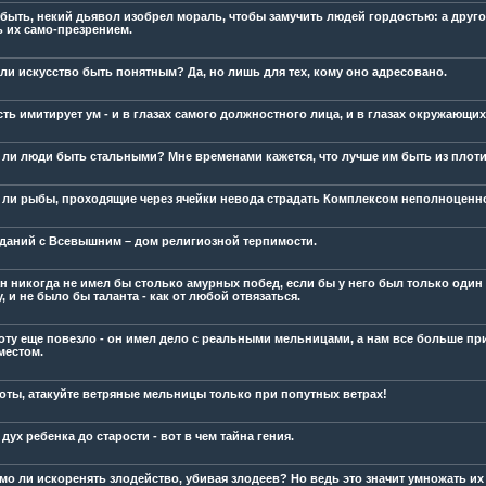
быть, некий дьявол изобрел мораль, чтобы замучить людей гордостью: а друг
ь их само-презрением.
ли искусство быть понятным? Да, но лишь для тех, кому оно адресовано.
ть имитирует ум - и в глазах самого должностного лица, и в глазах окружающих
ли люди быть стальными? Мне временами кажется, что лучше им быть из плоти
ли рыбы, проходящие через ячейки невода страдать Комплексом неполноценн
даний с Всевышним – дом религиозной терпимости.
н никогда не имел бы столько амурных побед, если бы у него был только один т
 и не было бы таланта - как от любой отвязаться.
оту еще повезло - он имел дело с реальными мельницами, а нам все больше п
местом.
оты, атакуйте ветряные мельницы только при попутных ветрах!
дух ребенка до старости - вот в чем тайна гения.
мо ли искоренять злодейство, убивая злодеев? Но ведь это значит умножать их