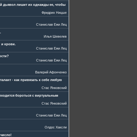
ой дьявол лишит их однажды ее, чтобы
Фридрих Ницше
Станислав Ежи Лец
.
Илья Шевелев
 и крови.
Станислав Ежи Лец
ости?
Станислав Ежи Лец
Валерий Афонченко
алант - как привязать к себе любую
Стас Янковский
риходится бороться с виртуальным
Стас Янковский
Станислав Ежи Лец
Олдос Хаксли
 число!