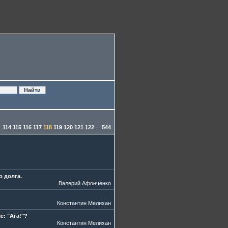
.
114
115
116
117
118
119
120
121
122
...
544
о долга.
Валерий Афонченко
Константин Мелихан
е: "Ага!"?
Константин Мелихан