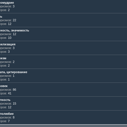
ломудрие
ризмов:
3
оров:
2
ль
ризмов:
22
оров:
12
ность, значимость
ризмов:
12
оров:
10
вилизация
ризмов:
3
оров:
3
низм
ризмов:
2
оров:
2
ата, цитирование
ризмов:
1
оров:
1
ловек
ризмов:
86
оров:
41
тность
ризмов:
15
оров:
12
столюбие
ризмов:
8
оров:
7