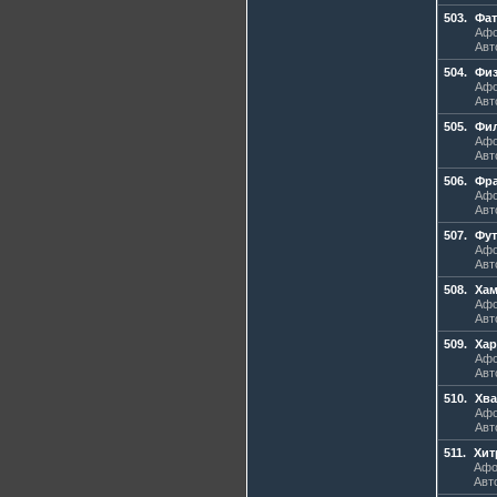
503.
Фат
Афо
Авт
504.
Физ
Афо
Авт
505.
Фи
Афо
Авт
506.
Фра
Афо
Авт
507.
Фу
Афо
Авт
508.
Хам
Афо
Авт
509.
Хар
Афо
Авт
510.
Хва
Афо
Авт
511.
Хит
Афо
Авт