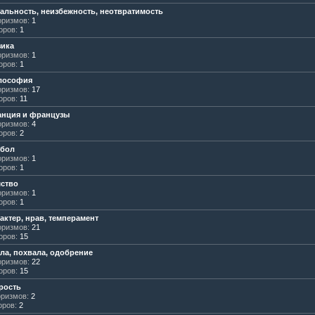
альность, неизбежность, неотвратимость
ризмов:
1
оров:
1
ика
ризмов:
1
оров:
1
лософия
ризмов:
17
оров:
11
нция и французы
ризмов:
4
оров:
2
тбол
ризмов:
1
оров:
1
ство
ризмов:
1
оров:
1
актер, нрав, темперамент
ризмов:
21
оров:
15
ла, похвала, одобрение
ризмов:
22
оров:
15
рость
ризмов:
2
оров:
2