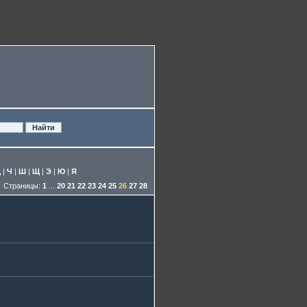
Ц
|
Ч
|
Ш
|
Щ
|
Э
|
Ю
|
Я
Страницы:
1
...
20
21
22
23
24
25
26
27
28