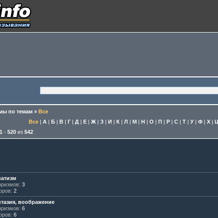
ы по темам
»
Все
Все
|
А
|
Б
|
В
|
Г
|
Д
|
Е
|
Ж
|
З
|
И
|
К
|
Л
|
М
|
Н
|
О
|
П
|
Р
|
С
|
Т
|
У
|
Ф
|
Х
|
1
-
520
из
542
атизм
ризмов:
3
оров:
2
тазия, воображение
ризмов:
6
оров:
6