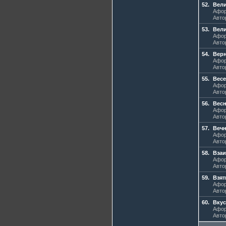
52.
Вели
Афор
Авто
53.
Вел
Афор
Авто
54.
Верн
Афор
Авто
55.
Вес
Афор
Авто
56.
Вес
Афор
Авто
57.
Вечн
Афор
Авто
58.
Взаи
Афор
Авто
59.
Взят
Афор
Авто
60.
Вкус
Афор
Авто