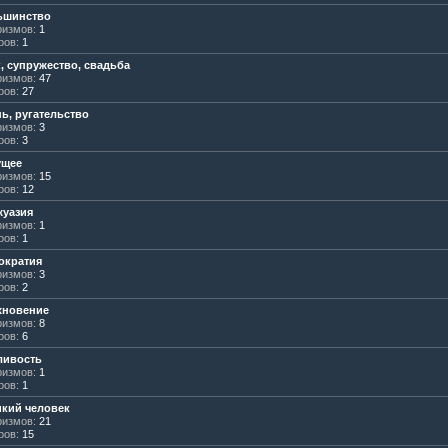
ьшинство
измов:
1
ров:
1
, супружество, свадьба
измов:
47
ров:
27
ь, ругательство
измов:
3
ров:
3
ущее
измов:
15
ров:
12
жуазия
измов:
1
ров:
1
ократия
измов:
3
ров:
2
хновение
измов:
8
ров:
6
ливость
измов:
1
ров:
1
кий человек
измов:
21
ров:
15