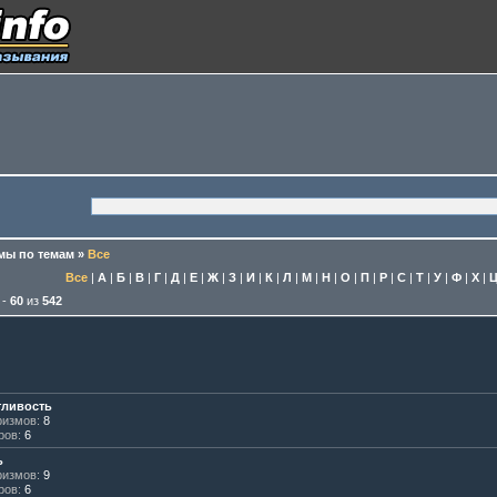
ы по темам
»
Все
Все
|
А
|
Б
|
В
|
Г
|
Д
|
Е
|
Ж
|
З
|
И
|
К
|
Л
|
М
|
Н
|
О
|
П
|
Р
|
С
|
Т
|
У
|
Ф
|
Х
|
-
60
из
542
тливость
измов:
8
ров:
6
ь
измов:
9
ров:
6