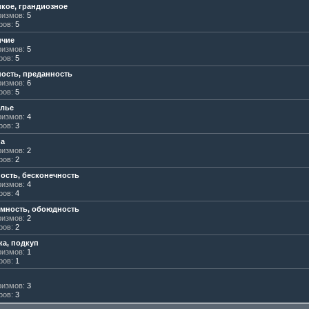
кое, грандиозное
измов:
5
ров:
5
ичие
измов:
5
ров:
5
ость, преданность
измов:
6
ров:
5
елье
измов:
4
ров:
3
на
измов:
2
ров:
2
ость, бесконечность
измов:
4
ров:
4
мность, обоюдность
измов:
2
ров:
2
ка, подкуп
измов:
1
ров:
1
измов:
3
ров:
3