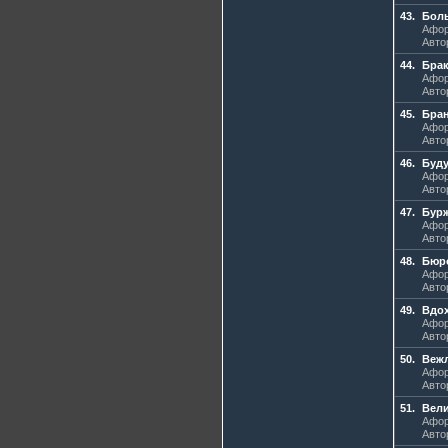
43.
Бол
Афор
Авто
44.
Брак
Афор
Авто
45.
Бран
Афор
Авто
46.
Буд
Афор
Авто
47.
Бур
Афор
Авто
48.
Бюр
Афор
Авто
49.
Вдо
Афор
Авто
50.
Веж
Афор
Авто
51.
Вели
Афор
Авто