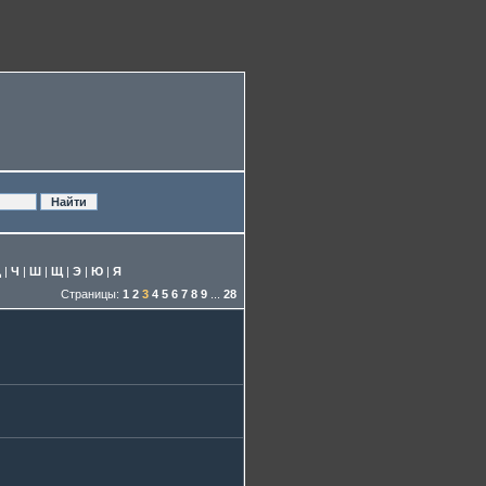
Ц
|
Ч
|
Ш
|
Щ
|
Э
|
Ю
|
Я
Страницы:
1
2
3
4
5
6
7
8
9
...
28