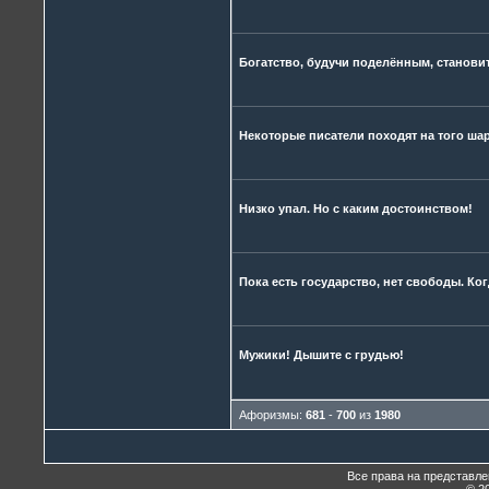
Богатство, будучи поделённым, становит
Некоторые писатели походят на того шар
Низко упал. Но с каким достоинством!
Пока есть государство, нет свободы. Ког
Мужики! Дышите с грудью!
Афоризмы:
681
-
700
из
1980
Все права на представл