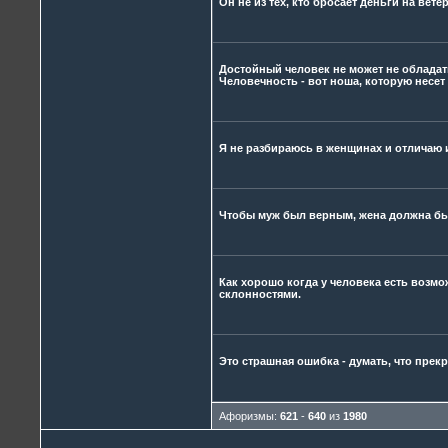
Он не из тех, кто бросает деньги на вете
Достойный человек не может не обладать
Человечность - вот ноша, которую несет 
Я не разбираюсь в женщинах и отличаю и
Чтобы муж был верным, жена должна бы
Как хорошо когда у человека есть возм
склонностями.
Это страшная ошибка - думать, что пре
Афоризмы:
621
-
640
из
1980