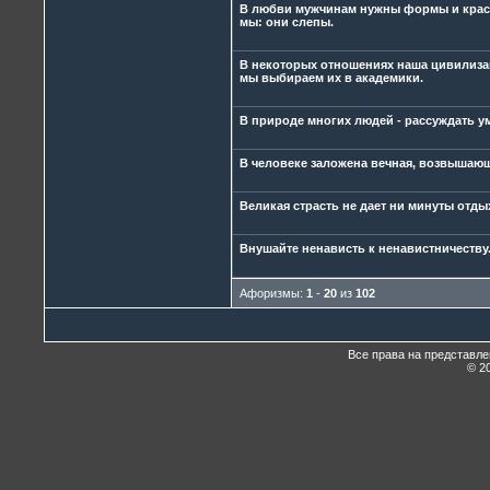
В любви мужчинам нужны формы и краск
мы: они слепы.
В некоторых отношениях наша цивилизац
мы выбираем их в академики.
В природе многих людей - рассуждать ум
В человеке заложена вечная, возвышающ
Великая страсть не дает ни минуты отдых
Внушайте ненависть к ненавистничеству
Афоризмы:
1
-
20
из
102
Все права на представл
© 20