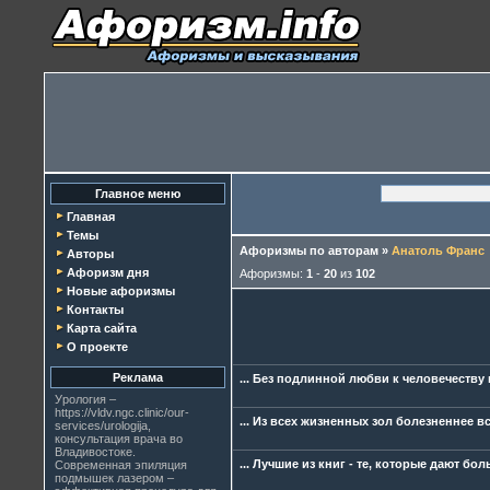
Главное меню
Главная
Темы
Афоризмы по авторам
»
Анатоль Франс
Авторы
Афоризм дня
Афоризмы:
1
-
20
из
102
Новые афоризмы
Контакты
Карта сайта
О проекте
Реклама
... Без подлинной любви к человечеству
Урология –
https://vldv.ngc.clinic/our-
... Из всех жизненных зол болезненнее в
services/urologija
,
консультация врача во
Владивостоке.
... Лучшие из книг - те, которые дают 
Современная
эпиляция
подмышек лазером
–