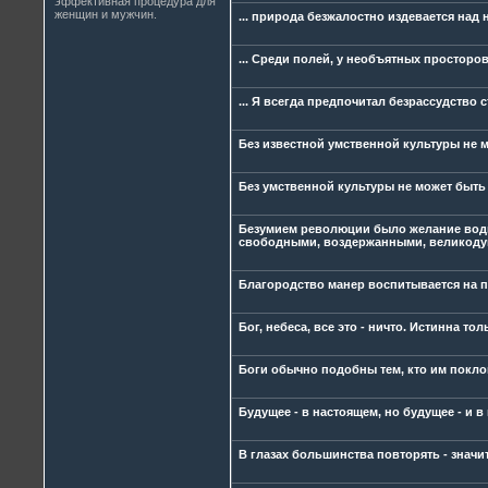
эффективная процедура для
женщин и мужчин.
... природа безжалостно издевается над 
... Среди полей, у необъятных просторо
... Я всегда предпочитал безрассудство 
Без известной умственной культуры не м
Без умственной культуры не может быть 
Безумием революции было желание водв
свободными, воздержанными, великодуш
Благородство манер воспитывается на 
Бог, небеса, все это - ничто. Истинна т
Боги обычно подобны тем, кто им покло
Будущее - в настоящем, но будущее - и в
В глазах большинства повторять - значи